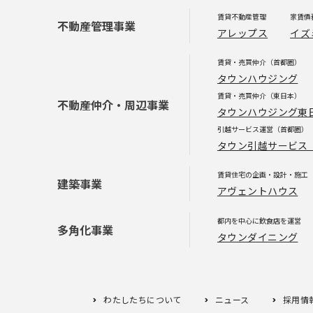
ゲ
賃貸不動産管理
家賃債
不動産管理事業
アレップス
イズ
ー
賃貸・売買仲介（首都圏）
シ
タウンハウジング
賃貸・売買仲介（東日本）
不動産仲介・周辺事業
タウンハウジング東
ョ
引越サービス運営（首都圏）
タウン引越サービス
ン
賃貸住宅の企画・設計・施工
建築事業
アヴェントハウス
都内を中心に飲食店を運営
多角化事業
タウンダイニング
わたしたちについて
ニュース
採用情