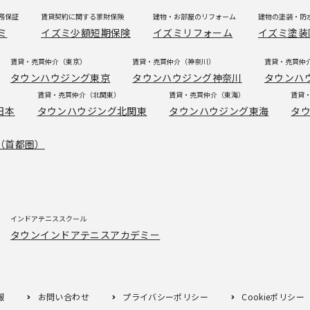
務保証
賃貸契約に関する家財保険
建物・お部屋のリフォーム
建物の塗装・防
ミ
イズミ少額短期保険
イズミリフォーム
イズミ塗装
賃貸・売買仲介（東京）
賃貸・売買仲介（神奈川）
賃貸・売買仲
タウンハウジング東京
タウンハウジング神奈川
タウンハ
賃貸・売買仲介（北関東）
賃貸・売買仲介（東海）
賃貸
日本
タウンハウジング北関東
タウンハウジング東海
タ
（首都圏）
インドアテニススクール
タウンインドアテニスアカデミー
報
お問い合わせ
プライバシーポリシー
Cookieポリシー