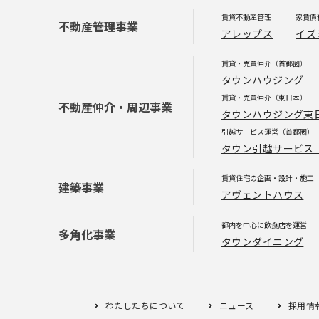
ゲ
賃貸不動産管理
家賃債
不動産管理事業
アレップス
イズ
ー
賃貸・売買仲介（首都圏）
シ
タウンハウジング
賃貸・売買仲介（東日本）
不動産仲介・周辺事業
タウンハウジング東
ョ
引越サービス運営（首都圏）
タウン引越サービス
ン
賃貸住宅の企画・設計・施工
建築事業
アヴェントハウス
都内を中心に飲食店を運営
多角化事業
タウンダイニング
わたしたちについて
ニュース
採用情