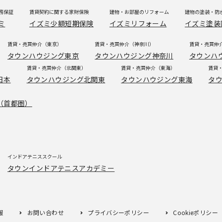
務保証
賃貸契約に関する家財保険
建物・お部屋のリフォーム
建物の塗装・防
ミ
イズミ少額短期保険
イズミリフォーム
イズミ塗装
賃貸・売買仲介（東京）
賃貸・売買仲介（神奈川）
賃貸・売買仲
タウンハウジング東京
タウンハウジング神奈川
タウンハ
賃貸・売買仲介（北関東）
賃貸・売買仲介（東海）
賃貸
日本
タウンハウジング北関東
タウンハウジング東海
タ
（首都圏）
インドアテニススクール
タウンインドアテニスアカデミー
報
お問い合わせ
プライバシーポリシー
Cookieポリシー