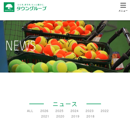
Skip
to
メニュー
content
ニュース
ALL
2026
2025
2024
2023
2022
2021
2020
2019
2018