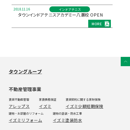
2018.11.16
インドアテニス
タウンインドアテニスアカデミー八潮校 OPEN
MORE
タウングループ
不動産管理事業
賃貸不動産管理
家賃債務保証
賃貸契約に関する家財保険
アレップス
イズミ
イズミ少額短期保険
建物・お部屋のリフォーム
建物の塗装・防水工事
イズミリフォーム
イズミ塗装防水