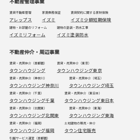
不動産管理事業
賃貸不動産管理
家賃債務保証
賃貸契約に関する家財保険
アレップス
イズミ
イズミ少額短期保険
建物・お部屋のリフォーム
建物の塗装・防水工事
イズミリフォーム
イズミ塗装防水
不動産仲介・周辺事業
賃貸・売買仲介（首都圏）
賃貸・売買仲介（東京）
タウンハウジング
タウンハウジング東京
賃貸・売買仲介（神奈川）
賃貸・売買仲介（埼玉）
タウンハウジング神奈川
タウンハウジング埼玉
賃貸・売買仲介（千葉）
賃貸・売買仲介（東日本）
タウンハウジング千葉
タウンハウジング東日本
賃貸・売買仲介（北関東）
賃貸・売買仲介（東海）
タウンハウジング北関東
タウンハウジング東海
賃貸・売買仲介（福岡）
土地建物の販売・仲介
タウンハウジング福岡
タウン住宅販売
引越サービス運営（首都圏）