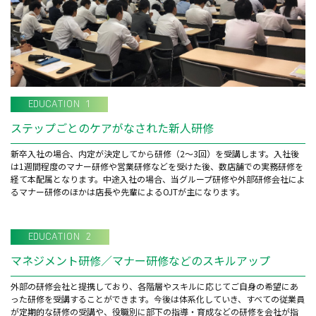
EDUCATION 1
ステップごとのケアがなされた新人研修
新卒入社の場合、内定が決定してから研修（2～3回）を受講します。入社後
は1週間程度のマナー研修や営業研修などを受けた後、数店舗での実務研修を
経て本配属となります。中途入社の場合、当グループ研修や外部研修会社によ
るマナー研修のほかは店長や先輩によるOJTが主になります。
EDUCATION 2
マネジメント研修／マナー研修などのスキルアップ
外部の研修会社と提携しており、各階層やスキルに応じてご自身の希望にあ
った研修を受講することができます。今後は体系化していき、すべての従業員
が定期的な研修の受講や、役職別に部下の指導・育成などの研修を会社が指